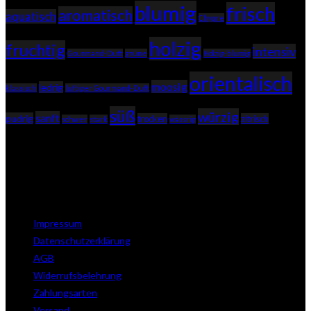
new
tab
blumig
frisch
aromatisch
aquatisch
Chypre
tab
holzig
fruchtig
intensiv
Gourmand-Duft
grüne
Holzig-blumig
orientalisch
moosig
ledrig
klassisch
luftiger Gourmand-Duft
süß
würzig
sanft
pudrig
trocken
zitrisch
schwer
stark
wässrig
Neues aus unserem Blog
No posts found.
Nützliche Links
Impressum
Datenschutzerklärung
AGB
Widerrufsbelehrung
Zahlungsarten
Versand