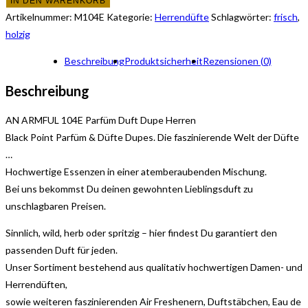
IN DEN WARENKORB
104E
Artikelnummer:
M104E
Kategorie:
Herrendüfte
Schlagwörter:
frisch
,
Herren
holzig
Menge
Beschreibung
Produktsicherheit
Rezensionen (0)
Beschreibung
AN ARMFUL 104E Parfüm Duft Dupe Herren
Black Point Parfüm & Düfte Dupes. Die faszinierende Welt der Düfte
…
Hochwertige Essenzen in einer atemberaubenden Mischung.
Bei uns bekommst Du deinen gewohnten Lieblingsduft zu
unschlagbaren Preisen.
Sinnlich, wild, herb oder spritzig – hier findest Du garantiert den
passenden Duft für jeden.
Unser Sortiment bestehend aus qualitativ hochwertigen Damen- und
Herrendüften,
sowie weiteren faszinierenden Air Freshenern, Duftstäbchen, Eau de