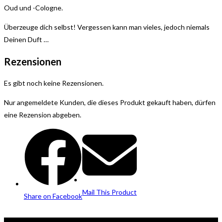
Oud und -Cologne.
Überzeuge dich selbst! Vergessen kann man vieles, jedoch niemals
Deinen Duft …
Rezensionen
Es gibt noch keine Rezensionen.
Nur angemeldete Kunden, die dieses Produkt gekauft haben, dürfen
eine Rezension abgeben.
Opens
Opens
in
in
a
a
new
new
window
window
Mail This Product
Share on Facebook
Kontakt