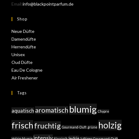
Email:
info@blackpointparfum.de
Shop
Neue Düfte
Damendüfte
Herrendüfte
Unisex
Oud Düfte
Eau De Cologne
Air Freshener
Tags
blumig
aromatisch
aquatisch
Chypre
holzig
frisch
fruchtig
Gourmand-Duft
grüne
intensiv
ledrig
Holzig-blumig
klassisch
luftiger Gourmand-Duft