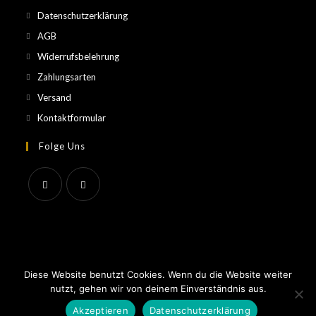
Datenschutzerklärung
AGB
Widerrufsbelehrung
Zahlungsarten
Versand
Kontaktformular
Folge Uns
Impressum
Datenschutzerklärung
AGB
Diese Website benutzt Cookies. Wenn du die Website weiter
Black Point Parfum © 2026 All Rights Reserved.
nutzt, gehen wir von deinem Einverständnis aus.
Akzeptieren
Datenschutzerklärung