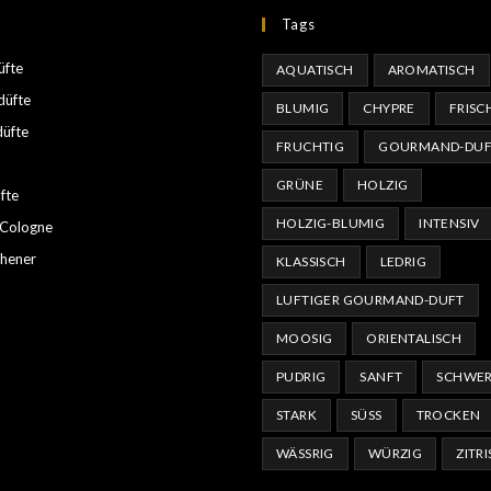
Tags
üfte
AQUATISCH
AROMATISCH
üfte
BLUMIG
CHYPRE
FRISC
düfte
FRUCHTIG
GOURMAND-DUF
GRÜNE
HOLZIG
fte
HOLZIG-BLUMIG
INTENSIV
 Cologne
shener
KLASSISCH
LEDRIG
LUFTIGER GOURMAND-DUFT
MOOSIG
ORIENTALISCH
PUDRIG
SANFT
SCHWE
STARK
SÜSS
TROCKEN
WÄSSRIG
WÜRZIG
ZITR