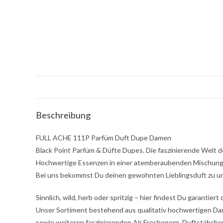
Beschreibung
FULL ACHE 111P Parfüm Duft Dupe Damen
Black Point Parfüm & Düfte Dupes. Die faszinierende Welt d
Hochwertige Essenzen in einer atemberaubenden Mischung
Bei uns bekommst Du deinen gewohnten Lieblingsduft zu un
Sinnlich, wild, herb oder spritzig – hier findest Du garantier
Unser Sortiment bestehend aus qualitativ hochwertigen D
sowie weiteren faszinierenden Air Freshenern, Duftstäbche