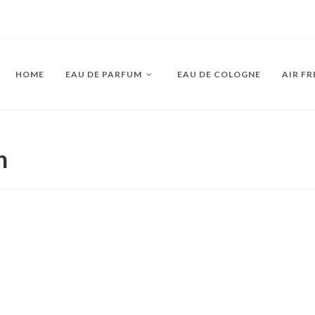
HOME
EAU DE PARFUM
EAU DE COLOGNE
AIR F
n