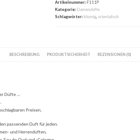
Artikelnummer:
F111P
Kategorie:
Damendüfte
Schlagwörter:
blumig
,
orientalisch
BESCHREIBUNG
PRODUKTSICHERHEIT
REZENSIONEN (0)
er Düfte …
.
schlagbaren Preisen.
t den passenden Duft für jeden.
amen- und Herrendüften,
n, Eau de Oud und -Cologne.