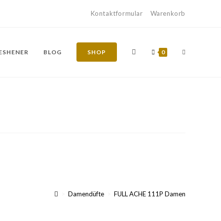
Kontaktformular
Warenkorb
RESHENER
BLOG
SHOP
0
>
Damendüfte
>
FULL ACHE 111P Damen