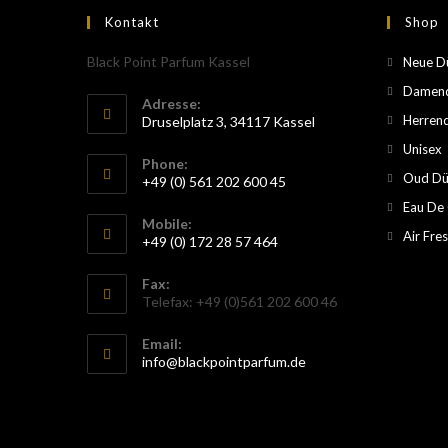
Kontakt
Shop
Black Point Parfum Kassel
Neue D
Damend
Adresse:
Herren
Druselplatz 3, 34117 Kassel
Unisex
Phone:
Oud Dü
+49 (0) 561 202 600 45
Eau De
Mobile:
Air Fre
+49 (0) 172 28 57 464
Fax:
Telefax: +49 (0)561 202 600 46
Email:
info@blackpointparfum.de