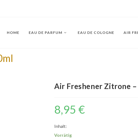
HOME
EAU DE PARFUM
EAU DE COLOGNE
AIR F
0ml
Air Freshener Zitrone 
8,95
€
Inhalt:
Vorrätig