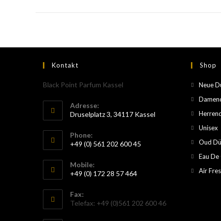
Kontakt
Shop
Black Point Parfum Kassel
Neue D
Damend
Adresse:
Herren
Druselplatz 3, 34117 Kassel
Unisex
Phone:
Oud Dü
+49 (0) 561 202 600 45
Eau De
Mobile:
Air Fre
+49 (0) 172 28 57 464
Fax:
Telefax: +49 (0)561 202 600 46