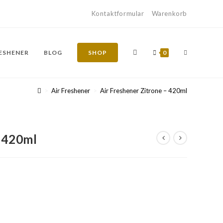
Kontaktformular
Warenkorb
RESHENER
BLOG
SHOP
0
>
Air Freshener
>
Air Freshener Zitrone – 420ml
– 420ml