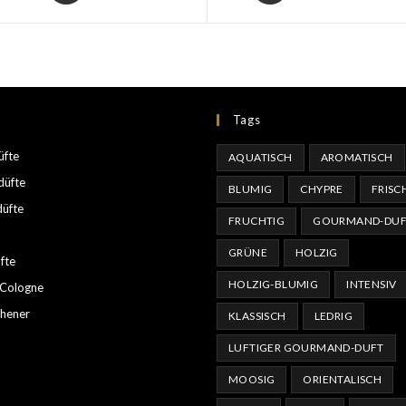
Tags
üfte
AQUATISCH
AROMATISCH
üfte
BLUMIG
CHYPRE
FRISC
düfte
FRUCHTIG
GOURMAND-DUF
GRÜNE
HOLZIG
fte
HOLZIG-BLUMIG
INTENSIV
 Cologne
shener
KLASSISCH
LEDRIG
LUFTIGER GOURMAND-DUFT
MOOSIG
ORIENTALISCH