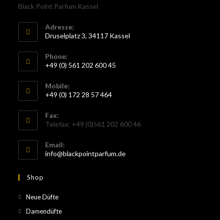
Black Point Parfum Kassel
Adresse:
Druselplatz 3, 34117 Kassel
Phone:
+49 (0) 561 202 600 45
Mobile:
+49 (0) 172 28 57 464
Fax:
Telefax: +49 (0)561 202 600 46
Email:
info@blackpointparfum.de
Shop
Neue Düfte
Damendüfte